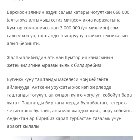
Барскоон элинин өздүк салым катары чогулткан 668 000
(алты жүз
алтымыш сегиз миң)сом акча каражатына
Кумтор компаниясынан 3 000 000 (үч миллион) сом
салым кошуп, таштанды чыгаруучу атайын техникасын
алып беришти.
Жалпы элибиздин атынан Кумтор ишканасынын
жетекчилигине ыраазычылык билдиребиз!
Бүгүнкү күнү таштанды маселеси чоң көйгөйгө
айланууда. Анткени уруксаты жок көп жерлерде
таштанды төгүлүп, ал күндөн күнгө чогулуп, көбөйүп бара
жатат. Таштанды бир гана жерди булгабастан, тегерек-
четин кошо булгайт, аны мал-жандык жейт, оору көбөйөт.
Андыктан ар бирибиз карап турбастан тазалык үчүн
аракет кылалы.