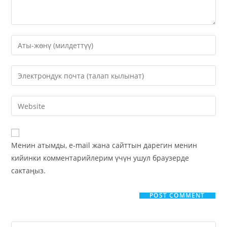
Менин атымды, e-mail жана сайттын дарегин менин
кийинки комментарийлерим үчүн ушул браузерде
сактаңыз.