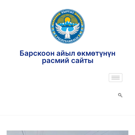
Барскоон айыл өкмөтүнүн
расмий сайты