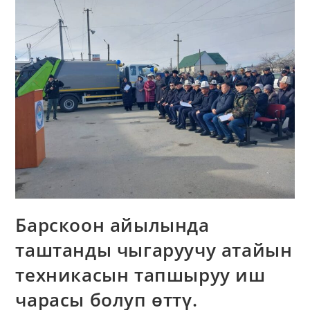
Барскоон айылында
таштанды чыгаруучу атайын
техникасын тапшыруу иш
чарасы болуп өттү.