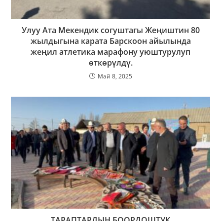
Улуу Ата Мекендик согуштагы Жеңиштин 80
жылдыгына карата Барскоон айылында
жеңил атлетика марафону уюштурулуп
өткөрүлдү.
Май 8, 2025
ТАРАПТАРДЫН БООРДОШТУК