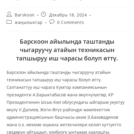
Barskoon
Декабрь 18, 2024
жаңылыктар
0 Comments
Барскоон айылында таштанды
чыгаруучу атайын техникасын
тапшыруу иш чарасы болуп өттү.
Барскоон айылында таштанды чыгаруучу атайын
техникасын тапшыруу иш чарасы болуп өттү.
Салтанаттуу иш чарага Кумтор компаниясынын
президенти А.Барыктабасов жана өкүлчүлүктөр, КР
Президентинин Ысык-Көл облусундагы ыйгарым укуктуу
өкүлү У.Далиев, Жети-Өгүз райондук мамлекеттик
администрациясынын башчысы-аким Э.Бахавадинов
жана о.э. мекеме ишкана жетекчилери келип куттуктто
сөздөрүн айтышып, элибизге ынтымак каалашты.