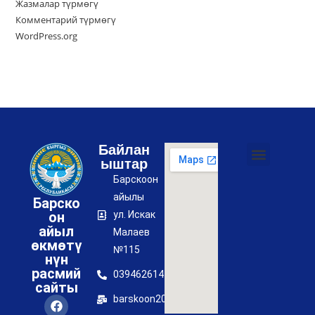
Жазмалар түрмөгү
Комментарий түрмөгү
WordPress.org
Байлан
ыштар
Коррупциянын алдын алуу боюнча чаралар жөнүндө буйругу
Айыл өкмөтүнүн коррупцияга каршы иш планы
Купуялык саясаты
Барскоон
айылы
Барско
он
ул. Искак
айыл
Малаев
өкмөтү
№115
нүн
расмий
0394626145
сайты
barskoon2017@mail.ru