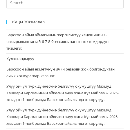
Жаңы Жазмалар
Барскоон айыл аймагынын жергиликтүү кеңешинин 1-
чакырылыштагы 5-6-7-8-9сессиясынанын токтомдордун
тизмеги:
Кулактандыруу
Барскоон айыл өкмөтүнүн ички резерви жок болгондуктан
ачык конкурс жарыяланат.
Улуу ойчул, түрк дүйнөсүнө белгилүү окумуштуу Махмуд
Кашкари Барсканинин айкелин ачуу жана Күз майрамы 2025-
жылдын 1-ноябрында Барскоон айылында өткөрүлдү.
Улуу ойчул, түрк дүйнөсүнө белгилүү окумуштуу Махмуд
Кашкари Барсканинин айкелин ачуу жана Күз майрамы 2025-
жылдын 1-ноябрында Барскоон айылында өткөрүлдү.