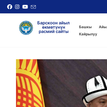
Барскоон айыл
Башкы
Айы
өкмөтүнүн
расмий сайты
Кайрылуу