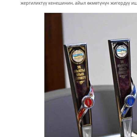
жергиликтүү кенешинин, айыл өкмөтүнүн жигердүү и