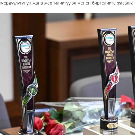
шмердүүлүгүнүн жана жергиликтүү эл менен биргеликте жасал