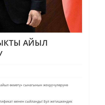
ЫКТЫ АЙЫЛ
У
айыл өкмөтү» сынагынын жеңүүчүлөрүнө
ертификат менен сыйланды! Бул жетишкендик