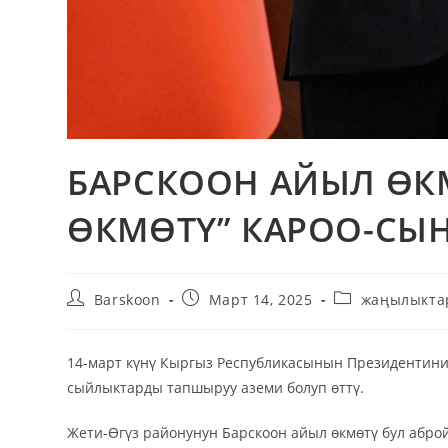
БАРСКООН АЙЫЛ ӨК
ӨКМӨТҮ” КАРОО-СЫ
Barskoon
Март 14, 2025
жаңылыкта
14-март күнү Кыргыз Республикасынын Президенти
сыйлыктарды тапшыруу аземи болуп өттү.
Жети-Өгүз районунун Барскоон айыл өкмөтү бул абро