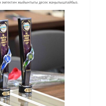
ган эмгектин жыйынтыгы десек жаңылышпайбыз.