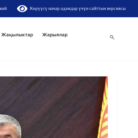
кий
Көрүүсү начар адамдар үчүн сайттын версиясы
Жаңылыктар
Жарыялар