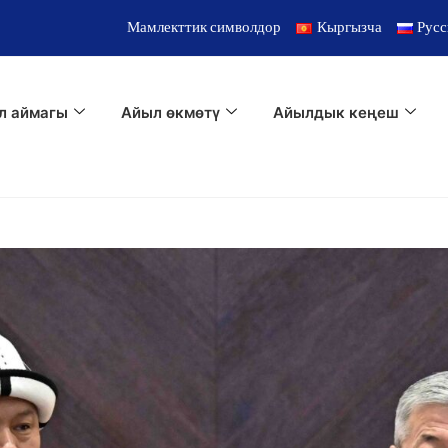
Мамлекттик символдор
Кыргызча
Русс
л аймагы
Айыл өкмөтү
Айылдык кеңеш