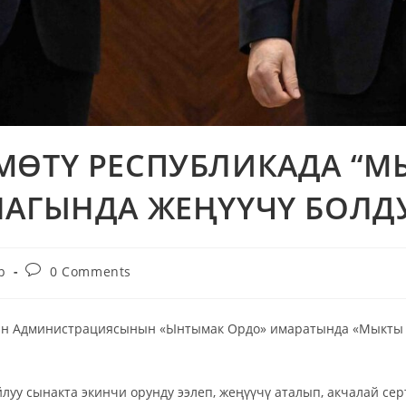
МӨТҮ РЕСПУБЛИКАДА “М
НАГЫНДА ЖЕҢҮҮЧҮ БОЛД
р
0 Comments
нин Администрациясынын «Ынтымак Ордо» имаратында «Мыкты 
йлуу сынакта экинчи орунду ээлеп, жеңүүчү аталып, акчалай с