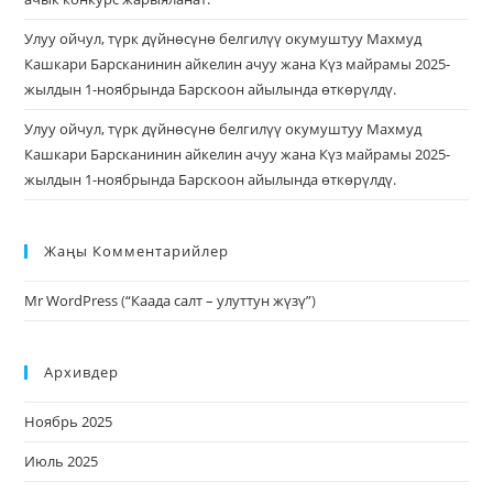
Улуу ойчул, түрк дүйнөсүнө белгилүү окумуштуу Махмуд
Кашкари Барсканинин айкелин ачуу жана Күз майрамы 2025-
жылдын 1-ноябрында Барскоон айылында өткөрүлдү.
Улуу ойчул, түрк дүйнөсүнө белгилүү окумуштуу Махмуд
Кашкари Барсканинин айкелин ачуу жана Күз майрамы 2025-
жылдын 1-ноябрында Барскоон айылында өткөрүлдү.
Жаңы Комментарийлер
Mr WordPress
(
“Каада салт – улуттун жүзү”
)
Архивдер
Ноябрь 2025
Июль 2025