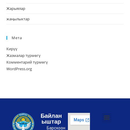
Жарыялар
жаңылыктар
Мета
Кирүү
Жазмалар түрмөгү
Комментарий түрмөгү
WordPress.org
Байлан
ыштар
Коррупциянын алдын алуу боюнча чаралар жөнүндө буйругу
Айыл өкмөтүнүн коррупцияга каршы иш планы
Купуялык саясаты
Барскоон