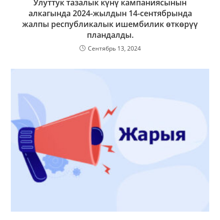
Улуттук тазалык күнү кампаниясынын
алкагында 2024-жылдын 14-сентябрында
жалпы республикалык ишембилик өткөрүү
пландалды.
Сентябрь 13, 2024