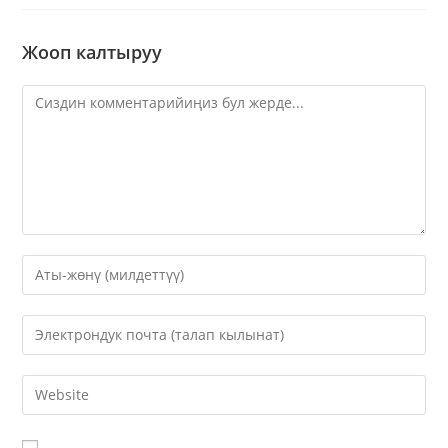
Жооп калтыруу