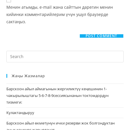
Менин атымды, e-mail жана сайттын дарегин менин
кийинки комментарийлерим үчүн ушул браузерде
сактаңыз.
Жаңы Жазмалар
Барскоон айыл аймагынын жергиликтүү кеңешинин 1-
чакырылыштагы 5-6-7-8-9сессиясынанын токтомдордун
тизмеги:
Кулактандыруу
Барскоон айыл өкмөтүнүн ички резерви жок болгондуктан
ачык конкурс жарыяланат.