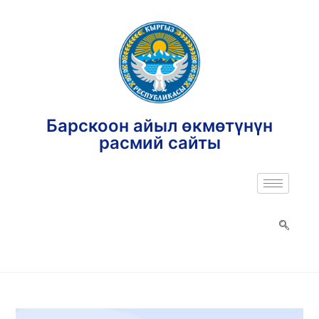
Барскоон айыл өкмөтүнүн
расмий сайты