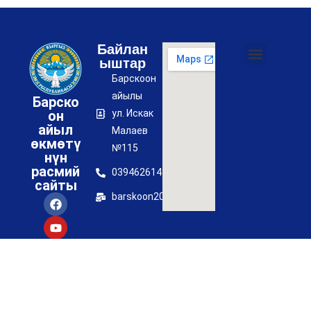
Байлан
ыштар
Коррупциянын алдын алуу боюнча чаралар жөнүндө буйругу
Айыл өкмөтүнүн коррупцияга каршы иш планы
Купуялык саясаты
Барскоон
айылы
Барско
он
ул. Искак
айыл
Малаев
өкмөтү
№115
нүн
расмий
0394626145
сайты
barskoon2017@mail.ru