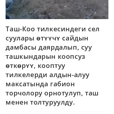
Таш-Коо тилкесиндеги сел
суулары ɵтʏʏчʏ сайдын
дамбасы даярдалып, суу
ташкындарын коопсуз
ɵткɵрʏʏ, кооптуу
тилкелерди алдын-алуу
максатында габион
торчолору орнотулуп, таш
менен толтуруулду.