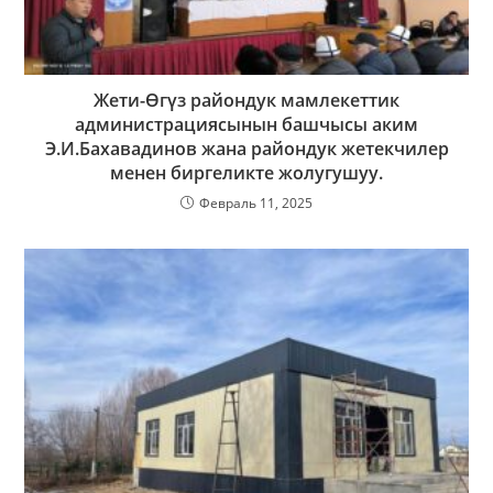
Жети-Ѳгүз райондук мамлекеттик
администрациясынын башчысы аким
Э.И.Бахавадинов жана райондук жетекчилер
менен биргеликте жолугушуу.
Февраль 11, 2025