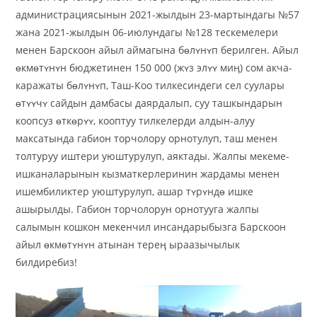
администрациясынын 2021-жылдын 23-мартындагы №57
жана 2021-жылдын 06-июлундагы №128 тескемелери
менен Барскоон айыл аймагына бɵлʏнʏп берилген. Айыл
ɵкмɵтʏнʏн бюджетинен 150 000 (жʏз элʏʏ миӊ) сом акча-
каражаты бɵлʏнʏп, Таш-Коо тилкесиндеги сел суулары
ɵтʏʏчʏ сайдын дамбасы даярдалып, суу ташкындарын
коопсуз ɵткɵрʏʏ, кооптуу тилкелерди алдын-алуу
максатында габион торчолору орнотулуп, таш менен
толтуруу иштери уюштурулуп, аяктады. Жалпы мекеме-
ишканаларынын кызматкерлеринин жардамы менен
ишембиликтер уюштурулуп, ашар тʏрʏндɵ ишке
ашырылды. Габион торчолорун орнотууга жалпы
салымын кошкон мекенчил инсандарыбызга Барскоон
айыл ɵкмɵтʏнʏн атынан тереӊ ыраазычылык
билдиребиз!