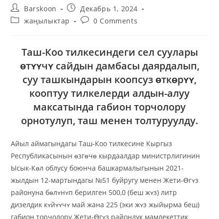
Barskoon
Декабрь 1, 2024
жаңылыктар
0 Comments
Таш-Коо тилкесиндеги сел суулары
ɵтʏʏчʏ сайдын дамбасы даярдалып,
суу ташкындарын коопсуз ɵткɵрʏʏ,
кооптуу тилкелерди алдын-алуу
максатында габион торчолору
орнотулуп, таш менен толтуруулду.
Айыл аймагындагы Таш-Коо тилкесине Кыргыз
Республикасынын ɵзгɵчɵ кырдаалдар министрлигинин
Ысык-Кɵл облусу боюнча башкармалыгынын 2021-
жылдын 12-мартындагы №51 буйругу менен Жети-ϴгʏз
районуна бɵлʏнʏп берилген 500,0 (беш жʏз) литр
дизелдик кʏйʏʏчʏ май жана 225 (эки жʏз жыйырма беш)
габион торчолору Жети-ϴгʏз райондук мамлекеттик