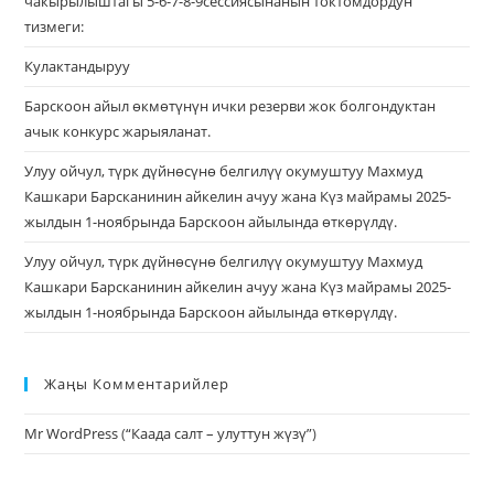
чакырылыштагы 5-6-7-8-9сессиясынанын токтомдордун
тизмеги:
Кулактандыруу
Барскоон айыл өкмөтүнүн ички резерви жок болгондуктан
ачык конкурс жарыяланат.
Улуу ойчул, түрк дүйнөсүнө белгилүү окумуштуу Махмуд
Кашкари Барсканинин айкелин ачуу жана Күз майрамы 2025-
жылдын 1-ноябрында Барскоон айылында өткөрүлдү.
Улуу ойчул, түрк дүйнөсүнө белгилүү окумуштуу Махмуд
Кашкари Барсканинин айкелин ачуу жана Күз майрамы 2025-
жылдын 1-ноябрында Барскоон айылында өткөрүлдү.
Жаңы Комментарийлер
Mr WordPress
(
“Каада салт – улуттун жүзү”
)