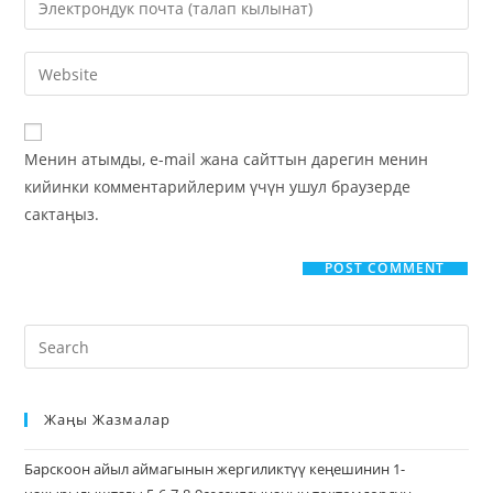
Менин атымды, e-mail жана сайттын дарегин менин
кийинки комментарийлерим үчүн ушул браузерде
сактаңыз.
Жаңы Жазмалар
Барскоон айыл аймагынын жергиликтүү кеңешинин 1-