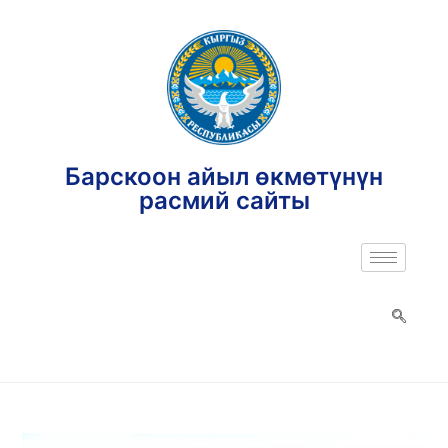
Барскоон айыл өкмөтүнүн
расмий сайты