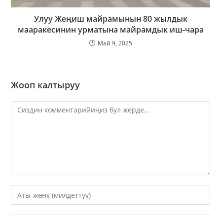
Улуу Жеңиш майрамынын 80 жылдык
мааракесинин урматына майрамдык иш-чара
Май 9, 2025
Жооп калтыруу