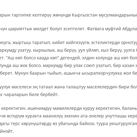
аларын тартипке келтирүү жөнүндө Кыргызстан мусулмандарын
үн шарияттык милдет болуп эсептелет. Фатвага муфтий Абдулаз
оюуга, жыртыш таратып, кийит кийгизүүгө, эстеликтерди орно
ркумду узатуу, кыркылык, аш берүү, уул үйлөп, кыз берүү, уулга
т. “Аш көп болсо каада көп” дегендей, элдин колунда аш көп болс
олунда аш жок болсо, маркумду бир улак союп узатып, бир каза
те берет. Мунун баарын тыйып, ашыкча ысырапкорчулукка жол б
маселеси эң татаал жана талаштуу маселелердин бири болуп
к чараларын биле бербейт.
ектигин, ишенимдүү мамилелерди куруу керектигин, баланы
ө өспүрүм куракта маанилүү экенин ата-энелер унутпашы керек
агы терс көрүнүштөрдү өз убагында байкоо, туура уюштурулган
йнойт.