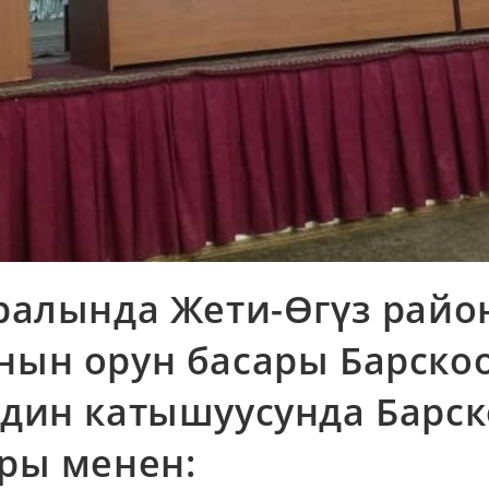
ралында Жети-Өгүз райо
ын орун басары Барско
дин катышуусунда Барс
ры менен: