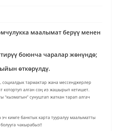
омчулукка маалымат берүү менен
лтирүү боюнча чаралар жөнүндө;
ыйын өткөрүлдү.
, социалдык тармактар жана мессенджерлер
т котортуп алган соң из жашырып кетишет.
гы “кызматын” сунуштап жаткан тарап алгач
 эч кимге банктык карта тууралуу маалыматты
болууга чакырабыз!!