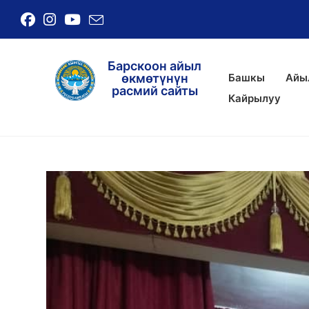
Барскоон айыл
Башкы
Айы
өкмөтүнүн
расмий сайты
Кайрылуу