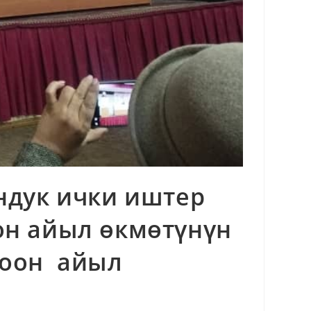
ндук ички иштер
он айыл өкмөтүнүн
коон айыл