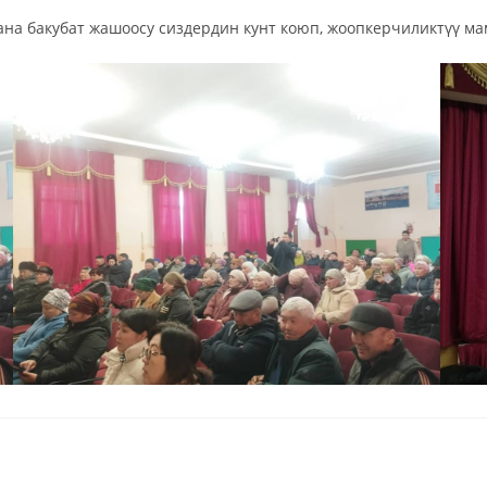
жана бакубат жашоосу сиздердин кунт коюп, жоопкерчиликтүү м