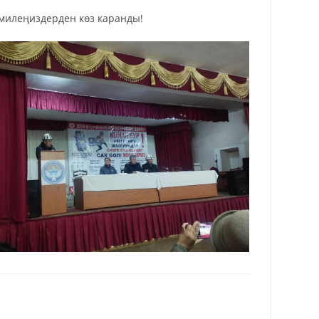
амилеңиздерден көз каранды!