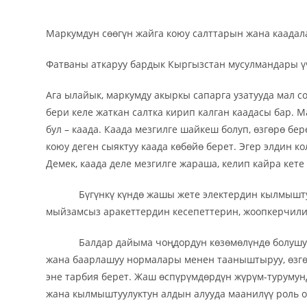
Маркумдун сөөгүн жайга коюу салттарын жана каад
Фатваны аткаруу бардык Кыргызстан мусулмандары үч
Ага ылайык, маркумду акыркы сапарга узатууда мал с
бери келе жаткан салтка кирип калган каадасы бар. Ма
бул – каада. Каада мезгилге шайкеш болуп, өзгөрө бере
коюу деген сыяктуу каада көбөйө берет. Эгер элдин к
Демек, каада деле мезгилге жараша, келип кайра ке
Бүгүнкү күндө жашы жете электердин кылмыштуулук 
мыйзамсыз аракеттердин кесепеттерин, жоопкерчили
Балдар дайыма чоңдордун көзөмөлүндө болушу кер
жана баарлашуу нормалары менен тааныштыруу, өзгөч
эне тарбия берет. Жаш өспүрүмдөрдүн жүрүм-турумунд
жана кылмыштуулуктун алдын алууда маанилүү роль о