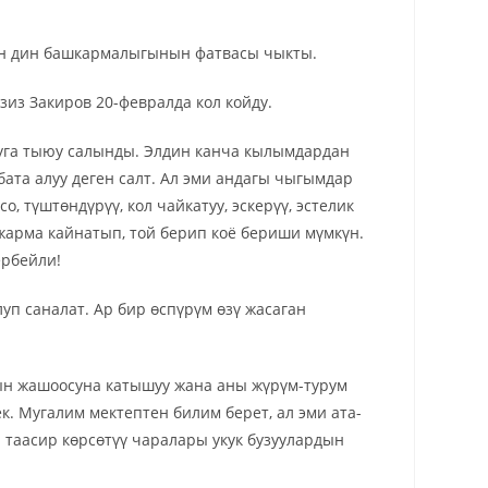
ын дин башкармалыгынын фатвасы чыкты.
из Закиров 20-февралда кол койду.
тууга тыюу салынды. Элдин канча кылымдардан
 бата алуу деген салт. Ал эми андагы чыгымдар
о, түштөндүрүү, кол чайкатуу, эскерүү, эстелик
н жарма кайнатып, той берип коё бериши мүмкүн.
ербейли!
 саналат. Ар бир өспүрүм өзү жасаган
н жашоосуна катышуу жана аны жүрүм-турум
. Мугалим мектептен билим берет, ал эми ата-
 таасир көрсөтүү чаралары укук бузуулардын