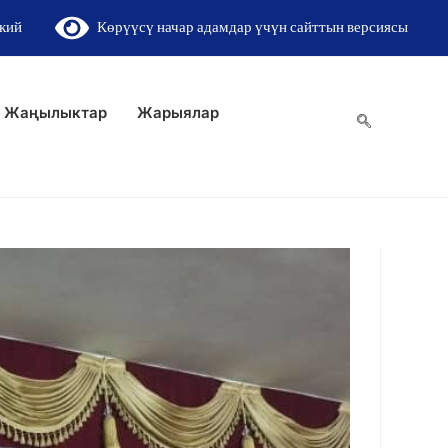
кий
Көрүүсү начар адамдар үчүн сайттын версиясы
Жаңылыктар
Жарыялар