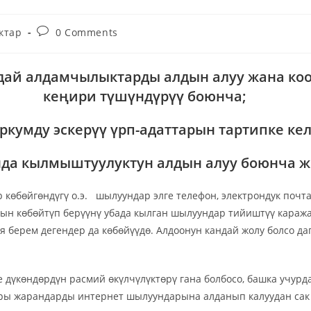
ктар
0 Comments
ндай алдамчылыктарды алдын алуу жана ко
кеңири түшүндүрүү боюнча;
ркумду эскерүү үрп-адаттарын тартипке ке
да кылмыштуулуктун алдын алуу боюнча ж
өйгөндүгү о.э. шылуундар элге телефон, электрондук почта
ын көбөйтүп берүүнү убада кылган шылуундар тийиштүү каража
берем дегендер да көбөйүүдө. Алдоонун кандай жолу болсо да
дүкөндөрдүн расмий өкүлчүлүктөрү гана болбосо, башка учурда
ары жарандарды интернет шылуундарына алданып калуудан сак 