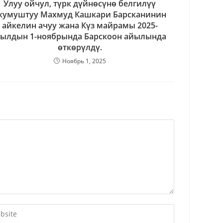
Улуу ойчул, түрк дүйнөсүнө белгилүү
кумуштуу Махмуд Кашкари Барсканинин
айкелин ачуу жана Күз майрамы 2025-
ылдын 1-ноябрында Барскоон айылында
өткөрүлдү.
Ноябрь 1, 2025