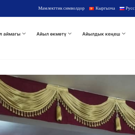
Мамлекттик символдор
Кыргызча
Русс
л аймагы
Айыл өкмөтү
Айылдык кеңеш