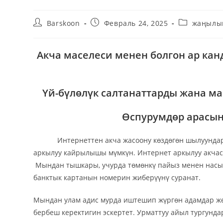
Barskoon
Февраль 24, 2025
жаңылы
Акча маселеси менен болгон ар ка
Үй-бүлөлүк салтанаттарды жана ма
Өспурумдөр арасын
Интернеттен акча жасоону көздөгөн шылуундар көб
аркылуу кайрылышы мүмкүн. Интернет аркылуу акчас
Мындан тышкары, учурда төмөнкү пайыз менен насыя 
банктык картанын номерин жиберүүнү суранат.
Мындан улам адис мурда иштешип жүргөн адамдар же 
бербеш керектигин эскертет. Урматтуу айыл тургунд