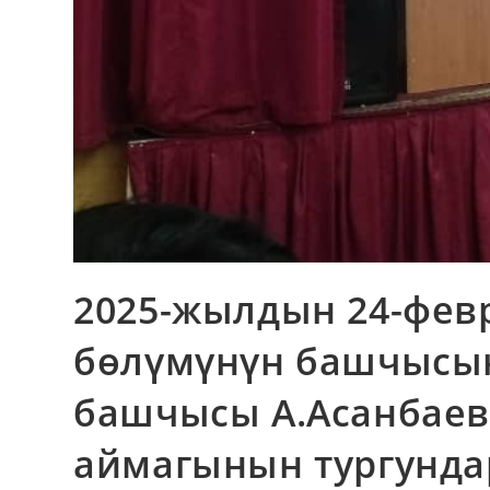
2025-жылдын 24-фев
бөлүмүнүн башчысын
башчысы А.Асанбаев
аймагынын тургунда