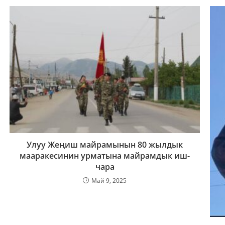
Улуу Жеңиш майрамынын 80 жылдык
мааракесинин урматына майрамдык иш-
чара
Май 9, 2025